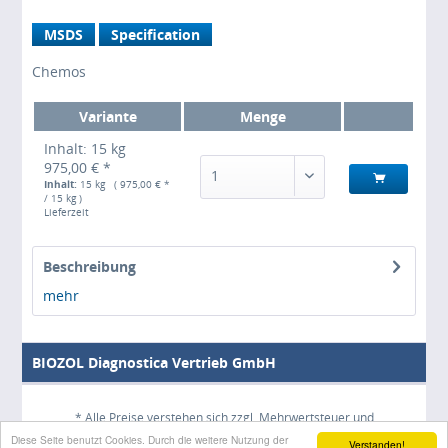
MSDS
Specification
Chemos
Variante
Menge
Inhalt: 15 kg
975,00 € *
1
Inhalt:
15 kg ( 975,00 € *
/ 15 kg )
Lieferzeit
Beschreibung
mehr
BIOZOL Diagnostica Vertrieb GmbH
* Alle Preise verstehen sich zzgl. Mehrwertsteuer und
Diese Seite benutzt Cookies. Durch die weitere Nutzung der
Versandkosten
und ggf. Nachnahmegebühren, wenn nicht anders
Verstanden!