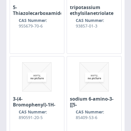
5-
tripotassium
Thiazolecarboxamide,
ethylsilanetriolate
N-(3,4-
CAS Nummer:
CAS Nummer:
dimethylphenyl)-2-
955679-70-6
93857-01-3
[[(2,4-
dimethylphenyl)sulfonyl]amino]-4-
methyl-
3-(4-
sodium 6-amino-3-
Bromophenyl)-1H-
[[5-
pyrazole-5-
anilinosulphonyl-2-
CAS Nummer:
CAS Nummer:
carboxylic acid
methylphenyl]azo]-4-
890591-20-5
85409-53-6
hydroxynaphthalene-
2-sulphonate