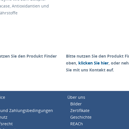
acase, Antioxidantien und
ährstoffe
utzen Sie den
Produkt Finder
Bitte nutzen Sie den
Produkt Fi
oben,
klicken Sie hier
, oder ne
Sie mit uns Kontakt auf.
ice
Über uns
Bilder
 und Zahlungsbedingungen
Zertifikate
hutz
Geschichte
srecht
REACh