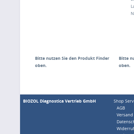
L
N
Bitte nutzen Sie den
Produkt Finder
Bitte n
oben.
oben.
BIOZOL Diagnostica Vertrieb GmbH
Shop Serv
AGB
Versand
Datensc
Widerruf