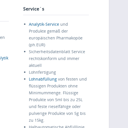
Service´s
Analytik-Service
und
g
Produkte gemäß der
ren
europäischen Pharmakopöe
(ph.EUR)
Sicherheitsdatenblatt Service
lytik
rechtskonform und immer
aktuell
Lohnfertigung
Lohnabfüllung
von festen und
flüssigen Produkten ohne
Minimummenge. Flüssige
Produkte von 5ml bis zu 25L
und feste rieselfähige oder
pulverige Produkte von 5g bis
zu 15kg.
Halbautomatische Abfülllinie