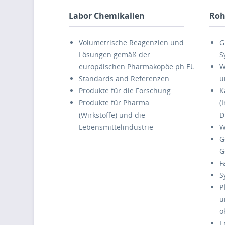
Labor Chemikalien
Roh
Volumetrische Reagenzien und
G
Lösungen gemäß der
S
europäischen Pharmakopöe ph.EUR.
W
Standards and Referenzen
u
Produkte für die Forschung
K
Produkte für Pharma
(
(Wirkstoffe) und die
D
Lebensmittelindustrie
W
G
G
F
S
P
u
ö
E