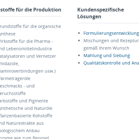
stoffe für die Produktion
Kundenspezifische
Lösungen
rundstoffe für die organische
Formulierungsentwicklun
ynthese
Mischungen und Rezeptu
irkstoffe für die Pharma -
gemäß Ihrem Wunsch
nd Lebensmittelindustrie
Mahlung und Siebung
atalysatoren und Vernetzer
Qualitätskontrolle und Ana
Imidazole,
iaminoverbindungen usw.)
ärmeträgeröle
eschmacks - und
eruchsstoffe
arbstoffe und Pigmente
ynthetische und Naturöle
flanzenbasierte Rohstoffe
nd Naturextrakte aus
kologischem Anbau
nzyme wie zum Beispiel