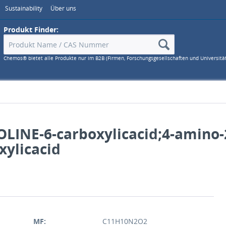
Sustainability
Über uns
Produkt Finder:
Chemos® bietet alle Produkte nur im B2B (Firmen, Forschungsgesellschaften und Universitä
LINE-6-carboxylicacid;4-amino-
xylicacid
MF:
C11H10N2O2