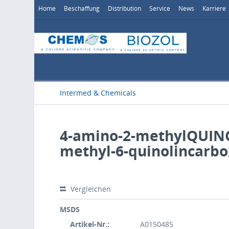
Home
Beschaffung
Distribution
Service
News
Karriere
Intermed & Chemicals
4-amino-2-methylQUINO
methyl-6-quinolincarbo
Vergleichen
MSDS
Artikel-Nr.:
A0150485