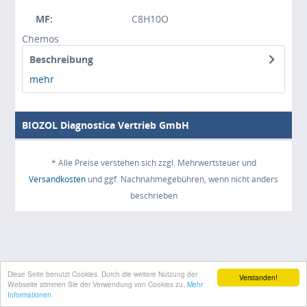
MF:
C8H10O
Chemos
Beschreibung
mehr
BIOZOL Diagnostica Vertrieb GmbH
* Alle Preise verstehen sich zzgl. Mehrwertsteuer und
Versandkosten
und ggf. Nachnahmegebühren, wenn nicht anders
beschrieben
Diese Seite benutzt Cookies. Durch die weitere Nutzung der
Verstanden!
Webseite stimmen Sie der Verwendung von Cookies zu.
Mehr
Informationen