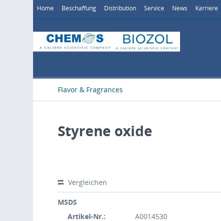
Home
Beschaffung
Distribution
Service
News
Karriere
Flavor & Fragrances
Styrene oxide
Vergleichen
MSDS
Artikel-Nr.:
A0014530