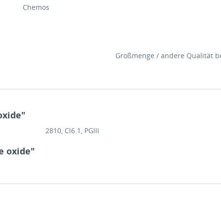
Chemos
Großmenge / andere Qualität be
oxide"
2810, Cl6.1, PGIII
e oxide"