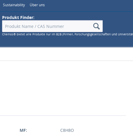
Sustainability
Über uns
Produkt Finder:
Chemos® bietet alle Produkte nur im B2B (Firmen, Forschungsgesellschaften und Universitä
MF:
C8H8O