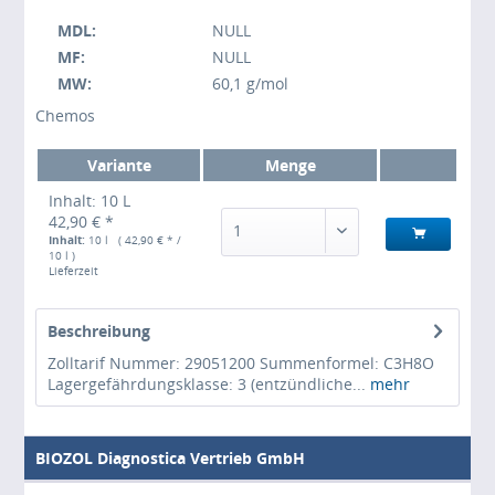
MDL:
NULL
MF:
NULL
MW:
60,1 g/mol
Chemos
Variante
Menge
Inhalt: 10 L
42,90 € *
1
Inhalt:
10 l ( 42,90 € * /
10 l )
Lieferzeit
Beschreibung
Zolltarif Nummer: 29051200 Summenformel: C3H8O
Lagergefährdungsklasse: 3 (entzündliche...
mehr
BIOZOL Diagnostica Vertrieb GmbH