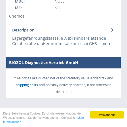
MDL:
NULL
MF:
NULL
Chemos
Description
Lagergefährdungsklasse: 8 A (brennbare ätzende
Gefahrstoffe (außer nur metallkorrosiv)) GHS...
more
BIOZOL Diagnostica Vertrieb GmbH
* All prices are quoted net of the statutory value-added tax and
shipping costs
and possibly delivery charges, if not otherwise
described
Diese Seite benutzt Cookies. Durch die weitere Nutzung der
Verstanden!
Webseite stimmen Sie der Verwendung von Cookies zu.
Mehr
Informationen