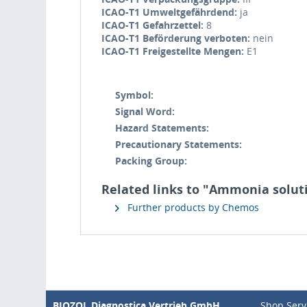
ICAO-T1 Umweltgefährdend:
ja
ICAO-T1 Gefahrzettel:
8
ICAO-T1 Beförderung verboten:
nein
ICAO-T1 Freigestellte Mengen:
E1
Symbol:
Signal Word:
Hazard Statements:
Precautionary Statements:
Packing Group:
Related links to "Ammonia solut
Further products by Chemos
BIOZOL Diagnostica Vertrieb GmbH
Shop Serv