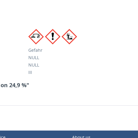
Gefahr
NULL
NULL
III
ion 24,9 %"
ice
About us