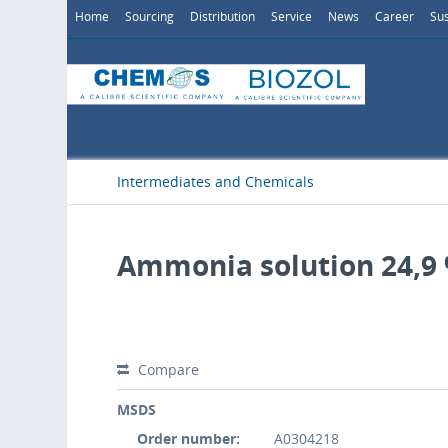
Home
Sourcing
Distribution
Service
News
Career
Sus
Intermediates and Chemicals
Ammonia solution 24,9
Compare
MSDS
Order number:
A0304218