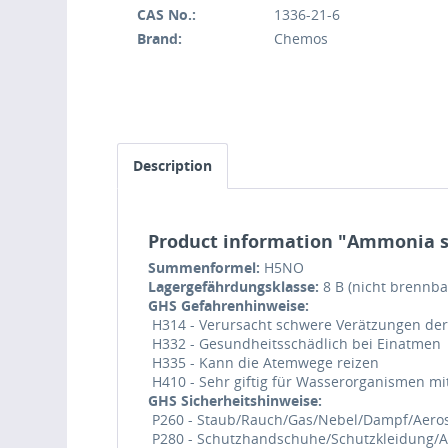
CAS No.:
1336-21-6
Brand:
Chemos
Description
Product information "Ammonia s
Summenformel:
H5NO
Lagergefährdungsklasse:
8 B (nicht brennba
GHS Gefahrenhinweise:
H314 - Verursacht schwere Verätzungen de
H332 - Gesundheitsschädlich bei Einatmen
H335 - Kann die Atemwege reizen
H410 - Sehr giftig für Wasserorganismen mit
GHS Sicherheitshinweise:
P260 - Staub/Rauch/Gas/Nebel/Dampf/Aeros
P280 - Schutzhandschuhe/Schutzkleidung/A