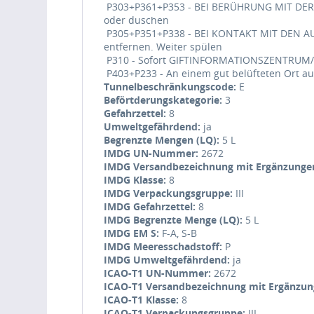
P303+P361+P353 - BEI BERÜHRUNG MIT DER HA
oder duschen
P305+P351+P338 - BEI KONTAKT MIT DEN AUG
entfernen. Weiter spülen
P310 - Sofort GIFTINFORMATIONSZENTRUM/
P403+P233 - An einem gut belüfteten Ort au
Tunnelbeschränkungscode:
E
Beförtderungskategorie:
3
Gefahrzettel:
8
Umweltgefährdend:
ja
Begrenzte Mengen (LQ):
5 L
IMDG UN-Nummer:
2672
IMDG Versandbezeichnung mit Ergänzunge
IMDG Klasse:
8
IMDG Verpackungsgruppe:
III
IMDG Gefahrzettel:
8
IMDG Begrenzte Menge (LQ):
5 L
IMDG EM S:
F-A, S-B
IMDG Meeresschadstoff:
P
IMDG Umweltgefährdend:
ja
ICAO-T1 UN-Nummer:
2672
ICAO-T1 Versandbezeichnung mit Ergänzu
ICAO-T1 Klasse:
8
ICAO-T1 Verpackungsgruppe:
III