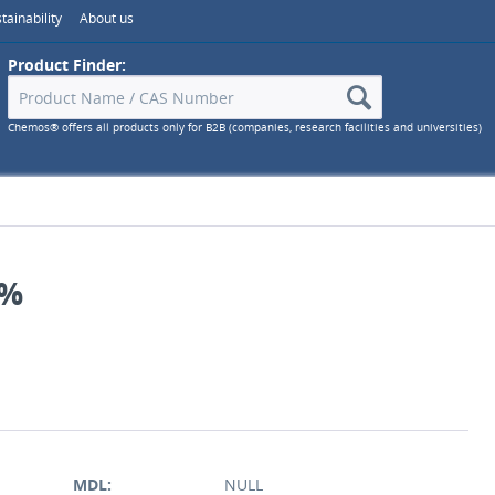
tainability
About us
Product Finder:
Chemos® offers all products only for B2B (companies, research facilities and universities)
 %
MDL:
NULL