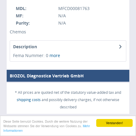
MDL:
MFCD00081763
MF:
N/A
Purity:
N/A
Chemos
Description
Fema Nummer: 0
more
BIOZOL Diagnostica Vertrieb GmbH
* All prices are quoted net of the statutory value-added tax and
shipping costs
and possibly delivery charges, if not otherwise
described
Diese Seite benutzt Cookies. Durch die weitere Nutzung der
Verstanden!
Webseite stimmen Sie der Verwendung von Cookies zu.
Mehr
Informationen