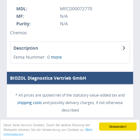
MDL:
MFCD00072770
MF:
N/A
Purity:
N/A
Chemos
Description
Fema Nummer: 0
more
BIOZOL Diagnostica Vertrieb GmbH
* All prices are quoted net of the statutory value-added tax and
shipping costs
and possibly delivery charges, if not otherwise
described
Diese Seite benutzt Cookies. Durch die weitere Nutzung der
Verstanden!
Webseite stimmen Sie der Verwendung von Cookies zu.
Mehr
Informationen